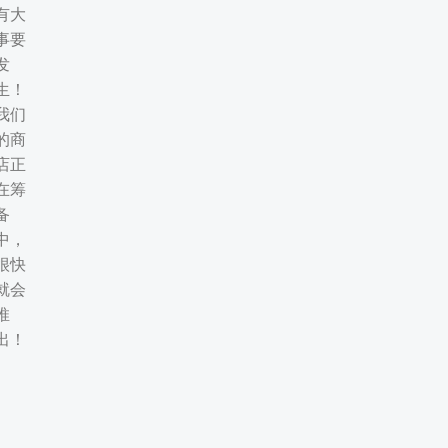
有大
事要
发
生！
我们
的商
店正
在筹
备
中，
很快
就会
推
出！